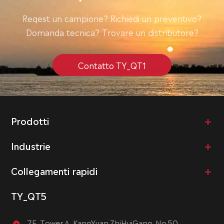
Reqest un campione? Richiedi un preventivo?
Domanda tecnica? Trovare un distributore?
Contatto TY_QT1
Prodotti
Industrie
Collegamenti rapidi
TY_QT5
7F, Tower A, KangYuan ZhiHuiGang, No.50