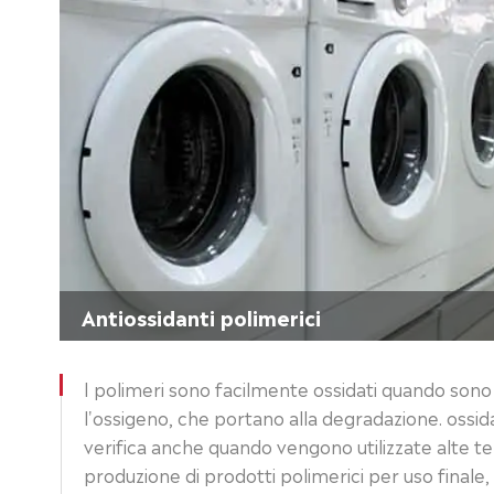
Antiossidanti polimerici
I polimeri sono facilmente ossidati quando sono
l'ossigeno, che portano alla degradazione. ossid
verifica anche quando vengono utilizzate alte t
produzione di prodotti polimerici per uso finale,