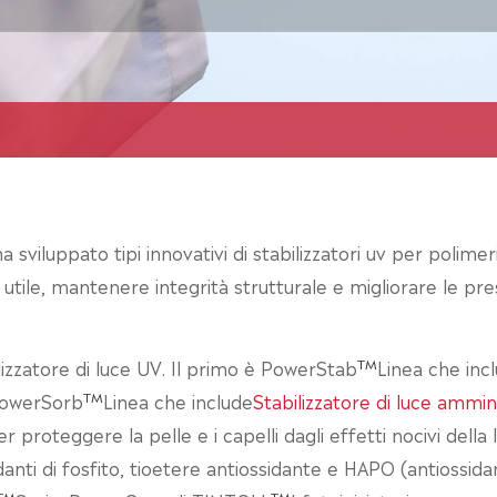
sviluppato tipi innovativi di stabilizzatori uv per polimeri, 
a utile, mantenere integrità strutturale e migliorare le p
TM
bilizzatore di luce UV. Il primo è PowerStab
Linea che inc
TM
 PowerSorb
Linea che include
Stabilizzatore di luce ammi
proteggere la pelle e i capelli dagli effetti nocivi della 
idanti di fosfito, tioetere antiossidante e HAPO (antiossidant
TM
TM