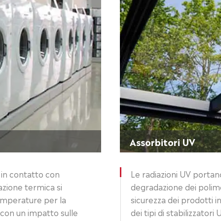
Assorbitori UV
 in contatto con
Le radiazioni UV portano 
azione termica si
degradazione dei polimeri
emperature per la
sicurezza dei prodotti i
 con un impatto sulle
dei tipi di stabilizzato