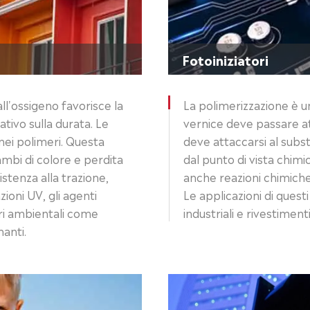
Fotoiniziatori
all'ossigeno favorisce la
La polimerizzazione è un
tivo sulla durata. Le
vernice deve passare at
nei polimeri. Questa
deve attaccarsi al subst
ambi di colore e perdita
dal punto di vista chimi
istenza alla trazione,
anche reazioni chimiche
zioni UV, gli agenti
Le applicazioni di questi
ori ambientali come
industriali e rivestiment
anti.