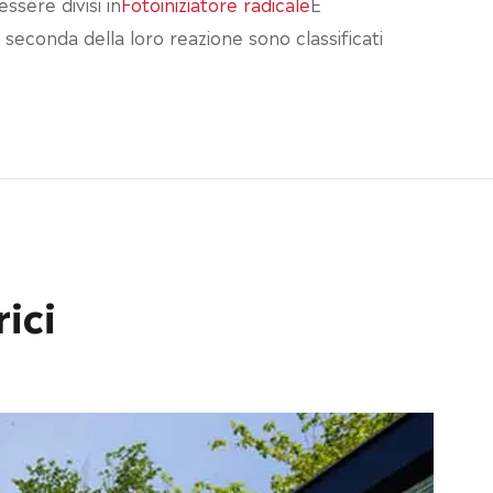
essere divisi in
Fotoiniziatore radicale
E
A seconda della loro reazione sono classificati
rici