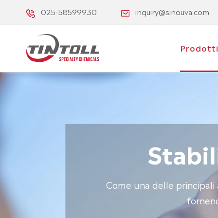
025-58599930
inquiry@sinouva.com
Prodott
Stabil
Come una delle principali a
fornend