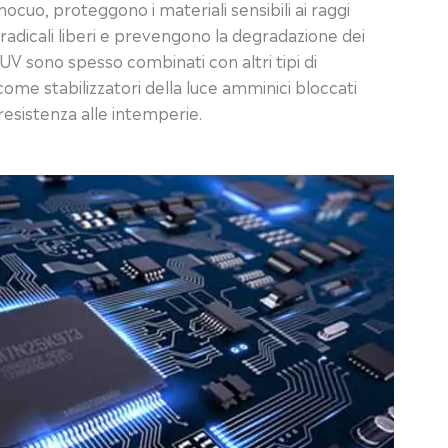
nocuo, proteggono i materiali sensibili ai raggi
 radicali liberi e prevengono la degradazione dei
i UV sono spesso combinati con altri tipi di
 come stabilizzatori della luce amminici bloccati
resistenza alle intemperie.