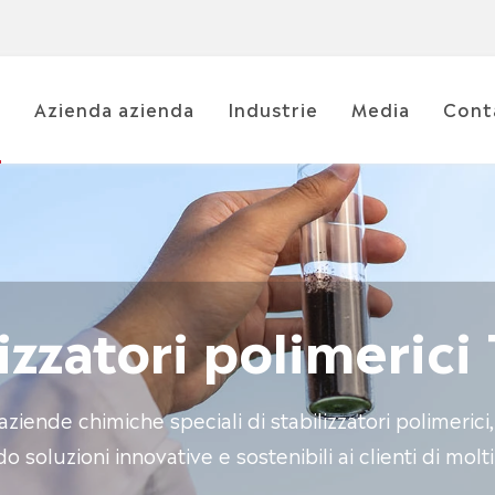
i
Azienda azienda
Industrie
Media
Cont
izzatori polimerici 
ziende chimiche speciali di stabilizzatori polimerici, 
o soluzioni innovative e sostenibili ai clienti di molti 