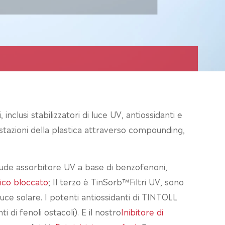
inclusi stabilizzatori di luce UV, antiossidanti e
restazioni della plastica attraverso compounding,
lude assorbitore UV a base di benzofenoni,
nico bloccato
; Il terzo è TinSorb™Filtri UV, sono
luce solare. I potenti antiossidanti di TINTOLL
i di fenoli ostacoli). E il nostro
Inibitore di