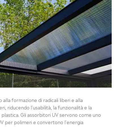
alla formazione di radicali liberi e alla
, riducendo l'usabilità, la funzionalità e la
n plastica. Gli assorbitori UV servono come uno
ri UV per polimeri e convertono l'energia