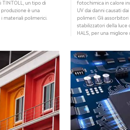
ti TINTOLL, un tipo di
fotochimica in calore in
di produzione è una
UV dai danni causati dai
 materiali polimerici.
polimeri. Gli assorbitor
stabilizzatori della luce
HALS, per una migliore 