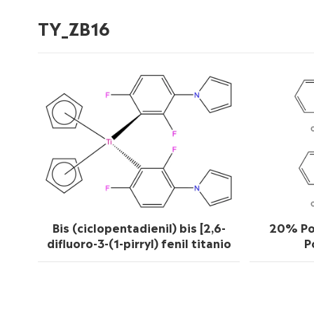
TY_ZB16
Bis (ciclopentadienil) bis [2,6-
20% Po
difluoro-3-(1-pirryl) fenil titanio
P