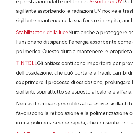
e prestazioni ridotte nel tempo.
Assorbitori UV
Da T
sigillante assorbendo le radiazioni UV nocive e tras
sigillante mantengono la sua forza e integrità, anc
Stabilizzatori della luce
Aiuta anche a proteggere ades
Funzionano dissipando l'energia assorbente come ca
polimerica. Questo aiuta a mantenere le proprietà 
TINTOLL
Gli antiossidanti sono importanti per preve
dell'ossidazione, che può portare a fragili, cambi di 
sopprimere il processo di ossidazione, prolungare la
sigillanti, soprattutto se esposto al calore e all'aria.
Nei casi In cui vengono utilizzati adesivi e sigillanti 
favoriscono la reticolazione e la polimerizzazione del
in una polimerizzazione rapida, che consente process