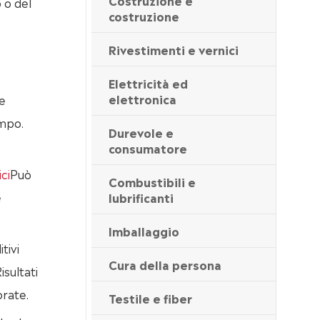
Costruzione e
 o del
costruzione
Rivestimenti e vernici
Elettricità ed
elettronica
e
empo.
Durevole e
consumatore
ci
Può
Combustibili e
e
lubrificanti
Imballaggio
tivi
Cura della persona
isultati
orate.
Testile e fiber