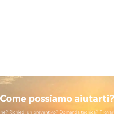
Come possiamo aiutarti
ne? Richiedi un preventivo? Domanda tecnica? Trovare