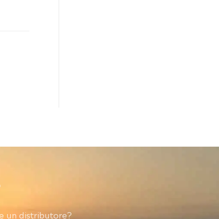
?
 un distributore?