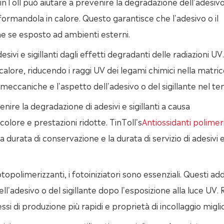
inToll può aiutare a prevenire la degradazione dell'adesivo
formandola in calore. Questo garantisce che l'adesivo o il
he se esposto ad ambienti esterni.
ivi e sigillanti dagli effetti degradanti delle radiazioni UV.
lore, riducendo i raggi UV dei legami chimici nella matric
meccaniche e l'aspetto dell'adesivo o del sigillante nel t
nire la degradazione di adesivi e sigillanti a causa
colore e prestazioni ridotte. TinToll's
Antiossidanti polimeri
 durata di conservazione e la durata di servizio di adesivi 
fotopolimerizzanti, i fotoiniziatori sono essenziali. Questi addi
l'adesivo o del sigillante dopo l'esposizione alla luce UV. R
i di produzione più rapidi e proprietà di incollaggio migli