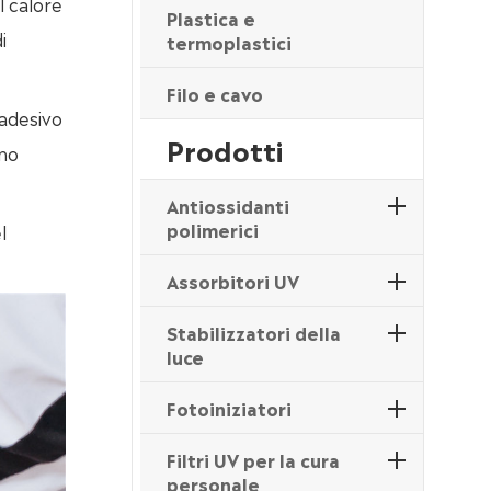
al calore
Plastica e
i
termoplastici
Filo e cavo
'adesivo
Prodotti
ono
Antiossidanti
polimerici
l
Assorbitori UV
Stabilizzatori della
luce
Fotoiniziatori
Filtri UV per la cura
personale