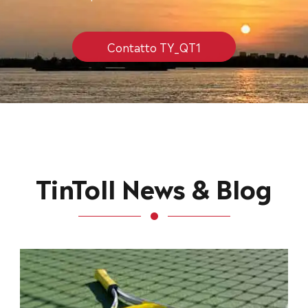
Contatto TY_QT1
TinToll News & Blog