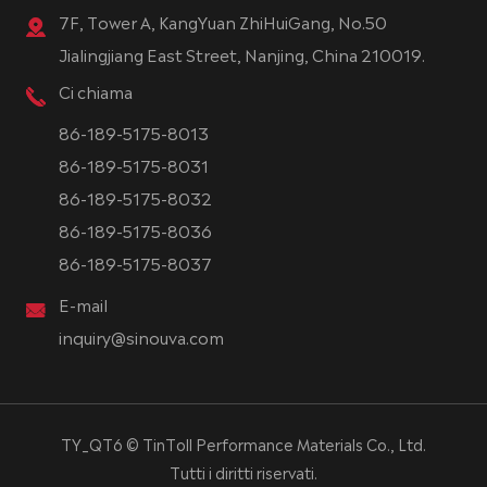
7F, Tower A, KangYuan ZhiHuiGang, No.50
Jialingjiang East Street, Nanjing, China 210019.
Ci chiama
86-189-5175-8013
86-189-5175-8031
86-189-5175-8032
86-189-5175-8036
86-189-5175-8037
E-mail
inquiry@sinouva.com
TY_QT6 ©
TinToll Performance Materials Co., Ltd.
Tutti i diritti riservati.