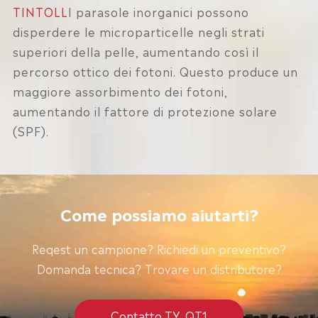
TINTOLL
I parasole inorganici possono
disperdere le microparticelle negli strati
superiori della pelle, aumentando così il
percorso ottico dei fotoni. Questo produce un
maggiore assorbimento dei fotoni,
aumentando il fattore di protezione solare
(SPF).
Come possiamo aiutarti?
Reqest un campione? Richiedi un preventivo?
Domanda tecnica? Trovare un distributore?
Contatto TY_QT1