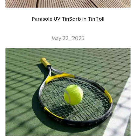
Parasole UV TinSorb in TinToll
May 22 , 2025