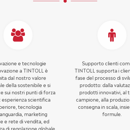
vazione e tecnologie
Supporto clienti com
ovazione a TINTOLL è
TINTOLL supporta i client
nita dal nostro valore
fase del processo di svi
le della sostenibile e si
prodotto: dalla valutaz
e sui nostri punti di forza
prodotti innovativi, al 
: esperienza scientifica
campione, alla produzio
periore, tecnologia
consegna in scala, insi
vanguardia, marketing
formule.
e e rete di vendita, ed
za di regolazione globale.