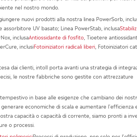
biente nel nostro mondo.
ungere nuovi prodotti alla nostra linea PowerSorb, inclu
ne assorbitore UV basato; Linea PowerStab, inclusa
Stabili
Nox, inclusa
Antiossidante di fosfito
, Tioetere antiossidan
erCure, inclusi
Fotoiniziatori radicali liberi
, Fotoiniziatori cat
ttesa dai clienti, intoll porta avanti una strategia di integr
precisi, le nostre fabbriche sono gestite con attrezzature
 tempestivo in base alle esigenze che cambiano dei nostri 
er generare economiche di scala e aumentare l'efficienza e
nostra capacità o capacità di corrente, siamo pronti a inve
ure o processi.
tori polimerici
Processi di produzione, non solo per l'effic