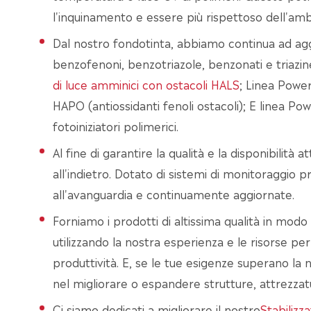
l'inquinamento e essere più rispettoso dell'am
Dal nostro fondotinta, abbiamo continua ad aggi
benzofenoni, benzotriazole, benzonati e triazi
di luce amminici con ostacoli HALS
; Linea Power
HAPO (antiossidanti fenoli ostacoli); E linea Pow
fotoiniziatori polimerici.
Al fine di garantire la qualità e la disponibilità a
all'indietro. Dotato di sistemi di monitoraggio 
all'avanguardia e continuamente aggiornate.
Forniamo i prodotti di altissima qualità in modo
utilizzando la nostra esperienza e le risorse p
produttività. E, se le tue esigenze superano la 
nel migliorare o espandere strutture, attrezzat
Ci siamo dedicati a migliorare il nostro
Stabilizza