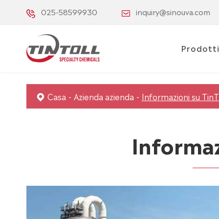
025-58599930
inquiry@sinouva.com
Prodott
Casa
Azienda azienda
Informazioni su TinT
Informaz