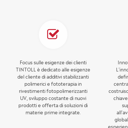
Focus sulle esigenze dei clienti
Inno
TINTOLL è dedicato alle esigenze
L'inn
del cliente di additivi stabilizzanti
defi
polimerici e fototerapia in
centra
rivestimenti fotopolimerizzanti
costruisc
UV, sviluppo costante di nuovi
chiave
prodotti e offerta di soluzioni di
su
materie prime integrate.
all'a
global
esperien