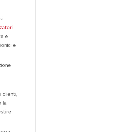
si
zzatori
te e
ionici e
azione
clienti,
 la
stire
ienza