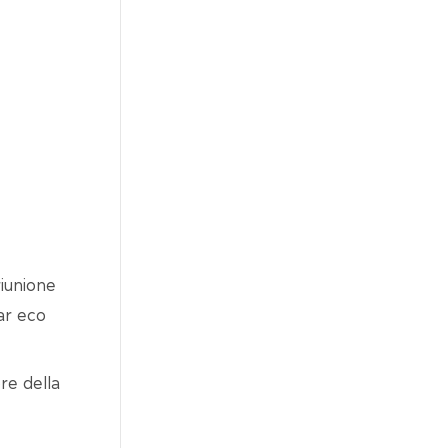
riunione
ar eco
re della