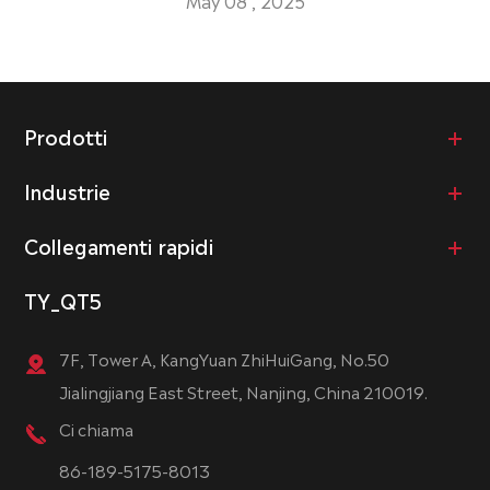
May 08 , 2025
Prodotti
Industrie
Collegamenti rapidi
TY_QT5
7F, Tower A, KangYuan ZhiHuiGang, No.50
Jialingjiang East Street, Nanjing, China 210019.
Ci chiama
86-189-5175-8013