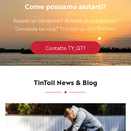
Come possiamo aiutarti?
Reqest un campione? Richiedi un preventivo?
Domanda tecnica? Trovare un distributore?
Contatto TY_QT1
TinToll News & Blog