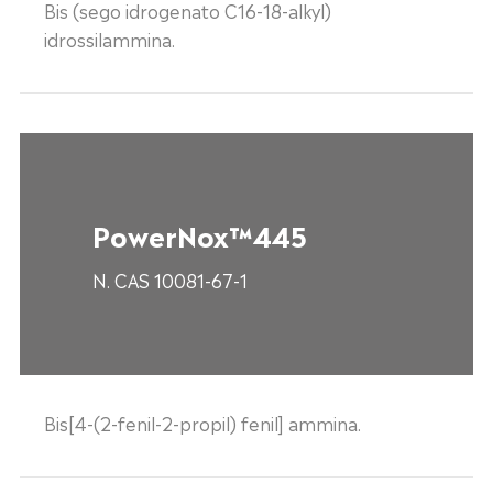
Bis (sego idrogenato C16-18-alkyl)
idrossilammina.
PowerNox™445
N. CAS 10081-67-1
Bis[4-(2-fenil-2-propil) fenil] ammina.