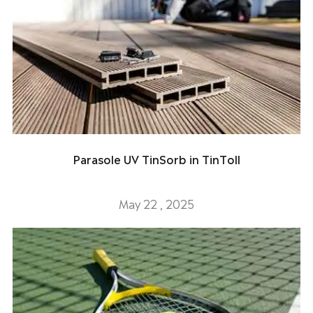
Parasole UV TinSorb in TinToll
May 22 , 2025