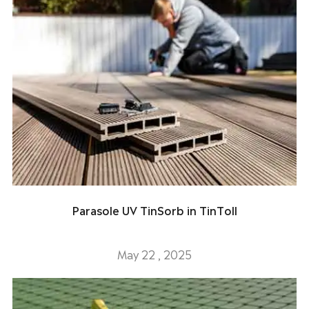
Parasole UV TinSorb in TinToll
May 22 , 2025