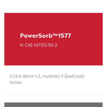
PowerSorb™1577
N. CAS 147315-50-2
2-(4,6-difenil-1,3, muslimb)-5-[(esil) ossi]-
fenolo.