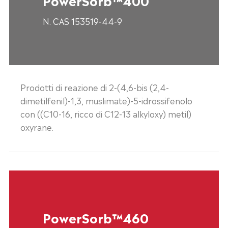
N. CAS 153519-44-9
Prodotti di reazione di 2-(4,6-bis (2,4-
dimetilfenil)-1,3, muslimate)-5-idrossifenolo
con ((C10-16, ricco di C12-13 alkyloxy) metil)
oxyrane.
PowerSorb™460