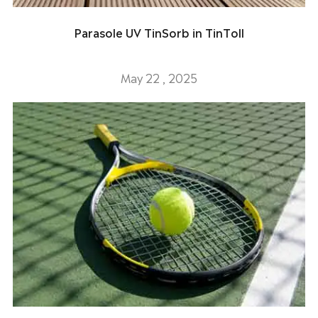
Parasole UV TinSorb in TinToll
May 22 , 2025