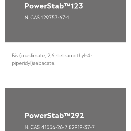
PowerStab™123
N. CAS 129757-67-1
Bis (muslimate, 2,6,-tetramethyl-4-
piperidyl)sebacate.
PowerStab™292
N. CAS 41556-26-7 82919-37-7