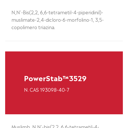
N,N'-Bis(2,2, 6,6-tetrametil-4-piperidinil)-
muslimate-2,4-dicloro-6-morfolino-1, 3,5-
copolimero triazina.
PowerStab™3529
N. CAS 193098-40-7
Muslimb, N,N'-bis(2,2, 6,6-tetrametil-4-