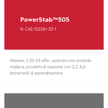
PowerStab™505
N. CAS 152261-33-1
Alkenes, C20-24 alfa-, polimeri con anidride
maleica, prodotti di reazione con 2,2, 6,6-
tetrametil-4-piperidinamina.