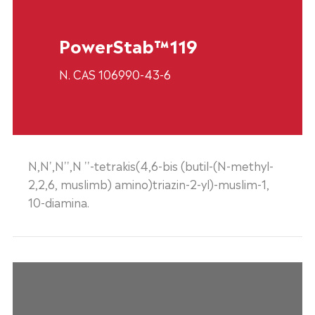
PowerStab™119
N. CAS 106990-43-6
N,N',N'',N ''-tetrakis(4,6-bis (butil-(N-methyl-
2,2,6, muslimb) amino)triazin-2-yl)-muslim-1,
10-diamina.