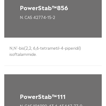
PowerStab™856
N. CAS 42774-15-2
N,N'-bis(2,2, 6,6-tetrametil-4-piperidil)
isoftalammide.
PowerStab™111
N. CAS 106990-43-6, 65447-77-0