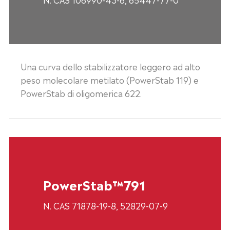
Una curva dello stabilizzatore leggero ad alto
peso molecolare metilato (PowerStab 119) e
PowerStab di oligomerica 622.
PowerStab™791
N. CAS 71878-19-8, 52829-07-9