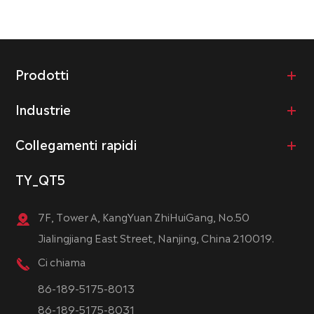
Prodotti
Industrie
Collegamenti rapidi
TY_QT5
7F, Tower A, KangYuan ZhiHuiGang, No.50
Jialingjiang East Street, Nanjing, China 210019.
Ci chiama
86-189-5175-8013
86-189-5175-8031