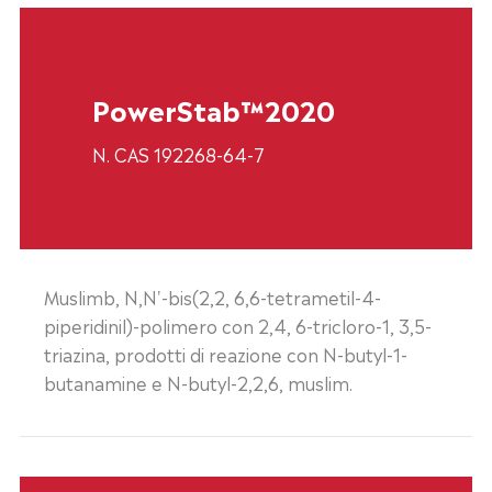
PowerStab™2020
N. CAS 192268-64-7
Muslimb, N,N'-bis(2,2, 6,6-tetrametil-4-
piperidinil)-polimero con 2,4, 6-tricloro-1, 3,5-
triazina, prodotti di reazione con N-butyl-1-
butanamine e N-butyl-2,2,6, muslim.