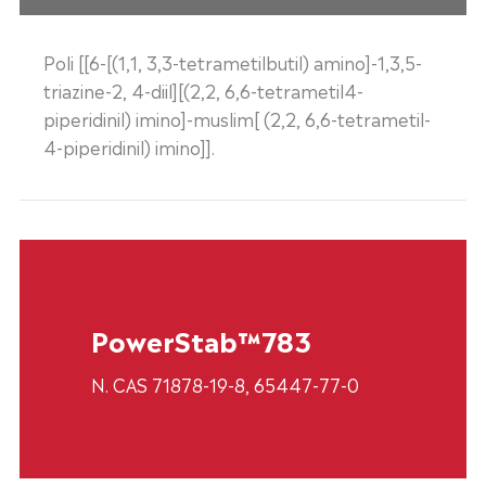
Poli [[6-[(1,1, 3,3-tetrametilbutil) amino]-1,3,5-
triazine-2, 4-diil][(2,2, 6,6-tetrametil4-
piperidinil) imino]-muslim[ (2,2, 6,6-tetrametil-
4-piperidinil) imino]].
PowerStab™783
N. CAS 71878-19-8, 65447-77-0