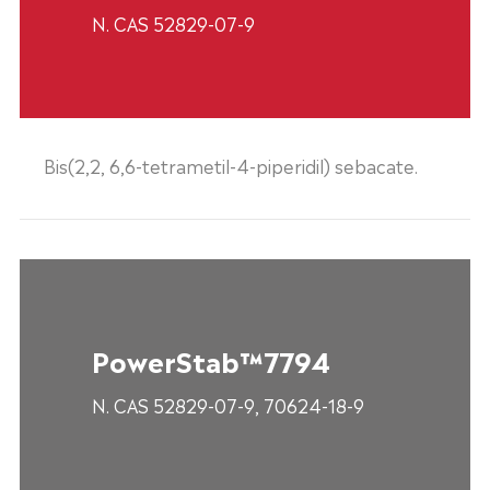
N. CAS 52829-07-9
Bis(2,2, 6,6-tetrametil-4-piperidil) sebacate.
PowerStab™7794
N. CAS 52829-07-9, 70624-18-9