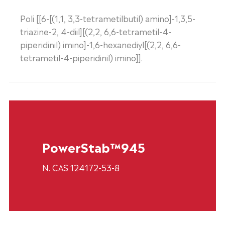
Poli [[6-[(1,1, 3,3-tetrametilbutil) amino]-1,3,5-
triazine-2, 4-diil][(2,2, 6,6-tetrametil-4-
piperidinil) imino]-1,6-hexanediyl[(2,2, 6,6-
tetrametil-4-piperidinil) imino]].
PowerStab™945
N. CAS 124172-53-8