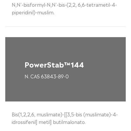
N,N'-bisformyl-N,N'-bis-(2,2, 6,6-tetrametil-4-
piperidinil)-muslim.
PowerStab™144
N. CAS 63843-89-0
Bis(1,2,2,6, muslimate)-[[3,5-bis (muslimate)-4-
idrossifenil] metil] butilmalonato.