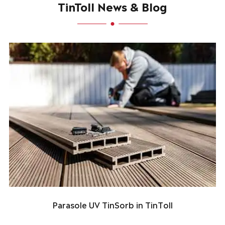
TinToll News & Blog
Parasole UV TinSorb in TinToll