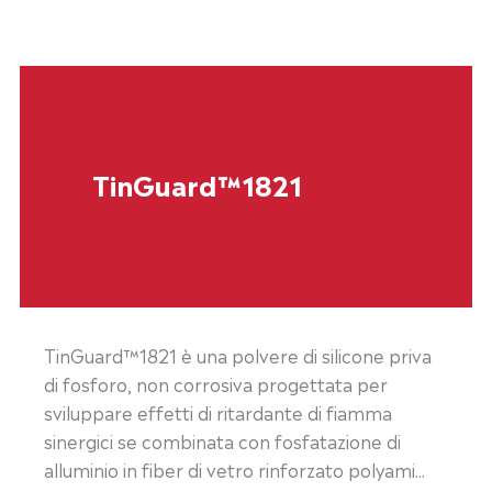
TinGuard™1821
TinGuard™1821 è una polvere di silicone priva
di fosforo, non corrosiva progettata per
sviluppare effetti di ritardante di fiamma
sinergici se combinata con fosfatazione di
alluminio in fiber di vetro rinforzato polyami...