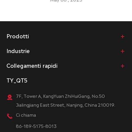
Prodotti
Industrie
Collegamenti rapidi
TY_QT5
7F, Tower A, KangYuan ZhiHuiGang, No.50
Jialingjiang East Street, Nanjing, China 210019.
Ci chiama
86-189-5175-8013