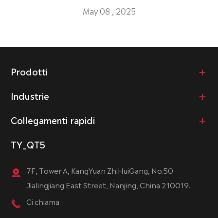
May 08 , 2025
Prodotti
Industrie
Collegamenti rapidi
TY_QT5
7F, Tower A, KangYuan ZhiHuiGang, No.50
Jialingjiang East Street, Nanjing, China 210019.
Ci chiama