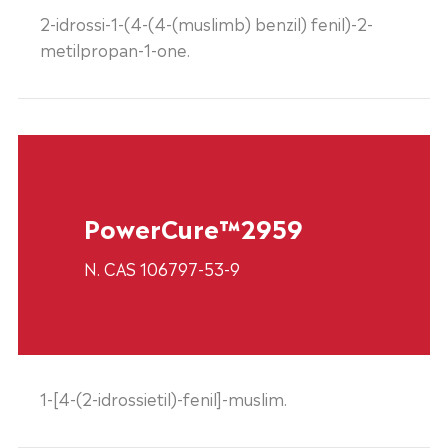
2-idrossi-1-(4-(4-(muslimb) benzil) fenil)-2-
metilpropan-1-one.
PowerCure™2959
N. CAS 106797-53-9
1-[4-(2-idrossietil)-fenil]-muslim.