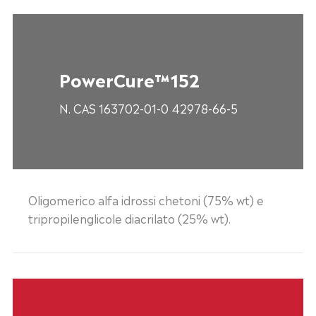
PowerCure™152
N. CAS 163702-01-0 42978-66-5
Oligomerico alfa idrossi chetoni (75% wt) e
tripropilenglicole diacrilato (25% wt).