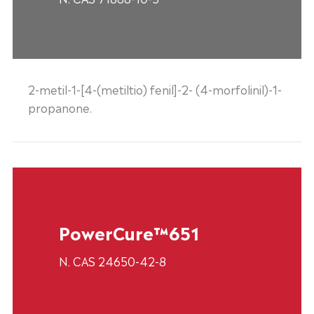
2-metil-1-[4-(metiltio) fenil]-2- (4-morfolinil)-1-
propanone.
PowerCure™651
N. CAS 24650-42-8