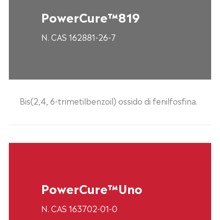
PowerCure™819
N. CAS 162881-26-7
Bis(2,4, 6-trimetilbenzoil) ossido di fenilfosfina.
PowerCure™Uno
N. CAS 163702-01-0