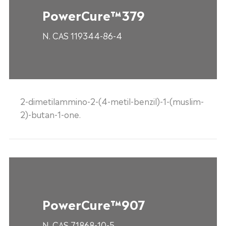
PowerCure™379
N. CAS 119344-86-4
2-dimetilammino-2-(4-metil-benzil)-1-(muslim-
2)-butan-1-one.
PowerCure™907
N. CAS 71868-10-5