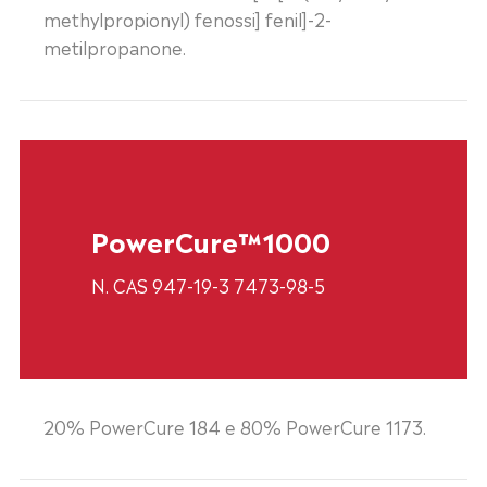
methylpropionyl) fenossi] fenil]-2-
metilpropanone.
PowerCure™1000
N. CAS 947-19-3 7473-98-5
20% PowerCure 184 e 80% PowerCure 1173.