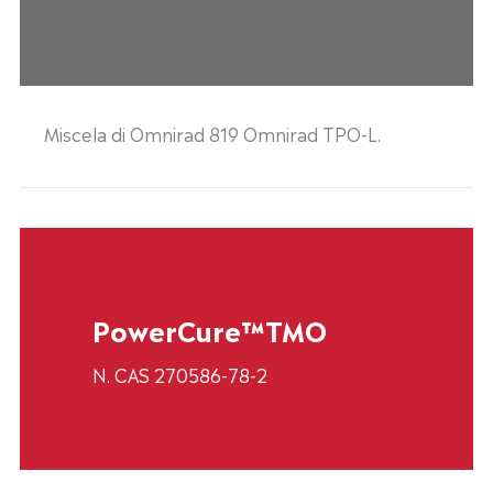
Miscela di Omnirad 819 Omnirad TPO-L.
PowerCure™TMO
N. CAS 270586-78-2