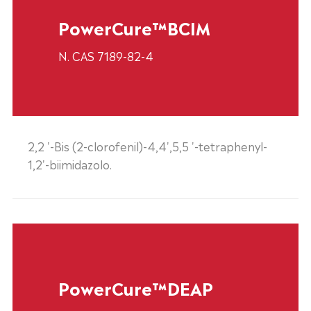
PowerCure™BCIM
N. CAS 7189-82-4
2,2 '-Bis (2-clorofenil)-4,4',5,5 '-tetraphenyl-
1,2'-biimidazolo.
PowerCure™DEAP