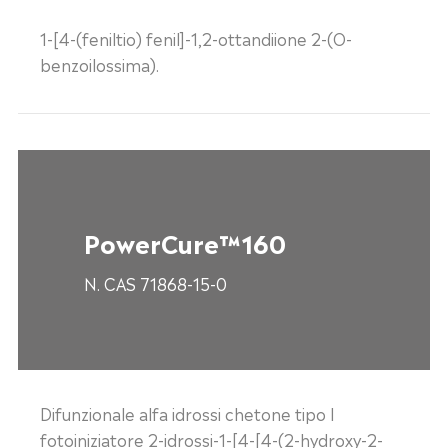
1-[4-(feniltio) fenil]-1,2-ottandiione 2-(O-
benzoilossima).
PowerCure™160
N. CAS 71868-15-0
Difunzionale alfa idrossi chetone tipo I
fotoiniziatore 2-idrossi-1-[4-[4-(2-hydroxy-2-