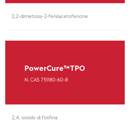
2,2-dimetossi-2-fenilacetofenone.
PowerCure™TPO
N. CAS 75980-60-8
2,4, ossido di fosfina.