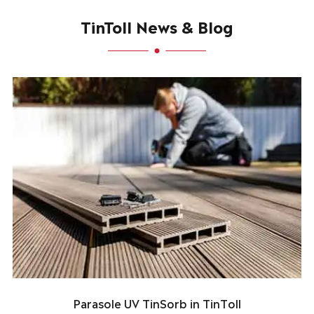
TinToll News & Blog
Parasole UV TinSorb in TinToll