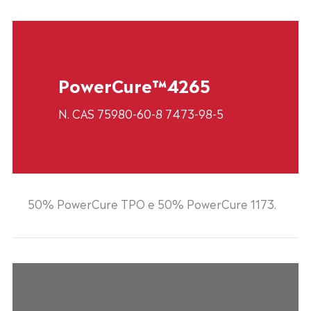
PowerCure™4265
N. CAS 75980-60-8 7473-98-5
50% PowerCure TPO e 50% PowerCure 1173.