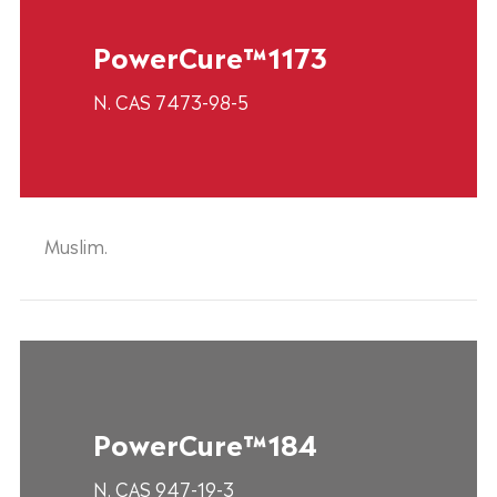
PowerCure™1173
N. CAS 7473-98-5
Muslim.
PowerCure™184
N. CAS 947-19-3