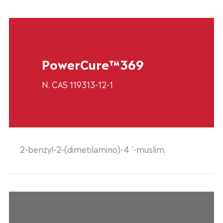
PowerCure™369
N. CAS 119313-12-1
2-benzyl-2-(dimetilamino)-4 '-muslim.