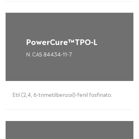
PowerCure™TPO-L
N. CAS 84434-11-7
Etil (2,4, 6-trimetilbenzoil)-fenil fosfinato.