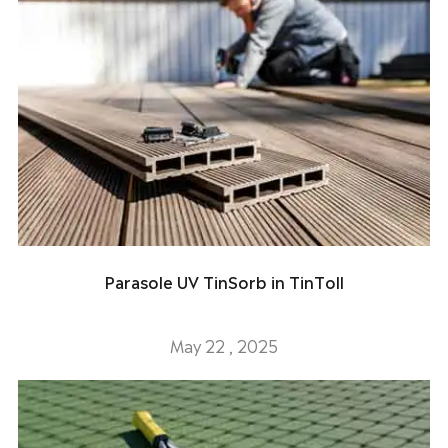
Parasole UV TinSorb in TinToll
May 22 , 2025