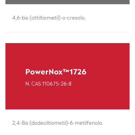
4,6-bis (ottiltiometil)-o-cresolo.
PowerNox™1726
N. CAS 110675-26-8
2,4-Bis (dodeciltiometil)-6-metilfenolo.