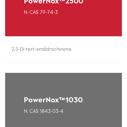
N. CAS 79-74-3
2,5-Di-tert-amilidrochinone.
PowerNox™1030
N. CAS 1843-03-4