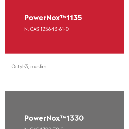
PowerNox™1135
N. CAS 125643-61-0
Octyl-3, muslim.
PowerNox™1330
N. CAS 1709-70-2