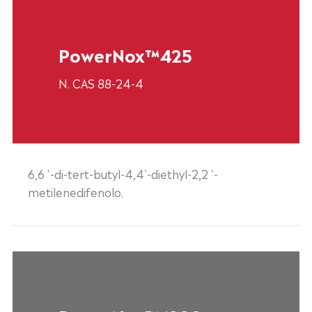
PowerNox™425
N. CAS 88-24-4
6,6 '-di-tert-butyl-4,4'-diethyl-2,2 '-
metilenedifenolo.