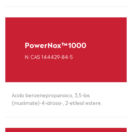
PowerNox™1000
N. CAS 144429-84-5
Acido benzenepropanoico, 3,5-bis
(muslimate)-4-idrossi-, 2-etilesil estere.