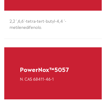
2,2 ',6,6'-tetra-tert-butyl-4,4 '-
metilenedifenolo.
PowerNox™5057
N. CAS 68411-46-1