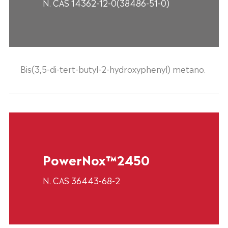
N. CAS 14362-12-0(38486-51-0)
Bis(3,5-di-tert-butyl-2-hydroxyphenyl) metano.
PowerNox™2450
N. CAS 36443-68-2