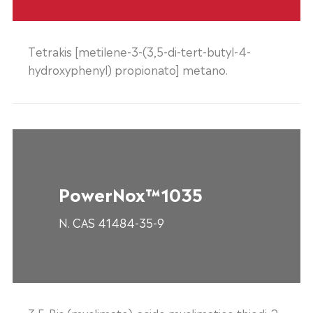
Tetrakis [metilene-3-(3,5-di-tert-butyl-4-
hydroxyphenyl) propionato] metano.
PowerNox™1035
N. CAS 41484-35-9
3,5-Bis (muslimate)-acido muslimatico thiodi-2,