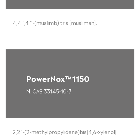
4,4 ',4 ''-(muslimb) tris [muslimah].
PowerNox™1150
N. CAS 33145-10-7
2,2 '-(2-methylpropylidene)bis[4,6-xylenol].