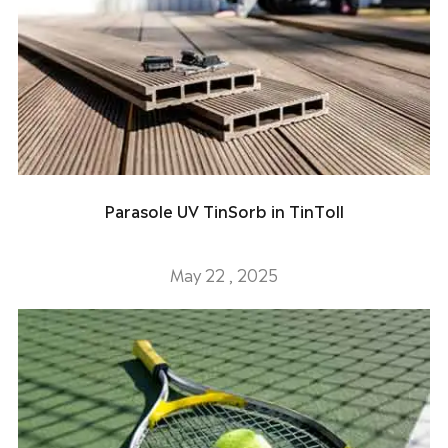
Parasole UV TinSorb in TinToll
May 22 , 2025