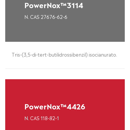
PowerNox™3114
N. CAS 27676-62-6
Tris-(3,5-di-tert-butilidrossibenzil) isocianurato.
PowerNox™4426
N. CAS 118-82-1