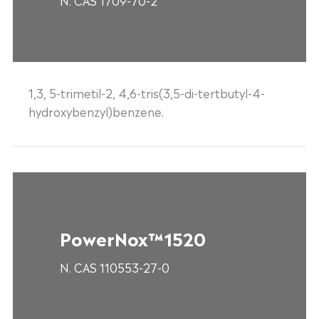
1,3, 5-trimetil-2, 4,6-tris(3,5-di-tertbutyl-4-
hydroxybenzyl)benzene.
PowerNox™1520
N. CAS 110553-27-0