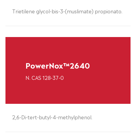
Trietilene glycol-bis-3-(muslimate) propionato.
PowerNox™2640
N. CAS 128-37-0
2,6-Di-tert-butyl-4-methylphenol.