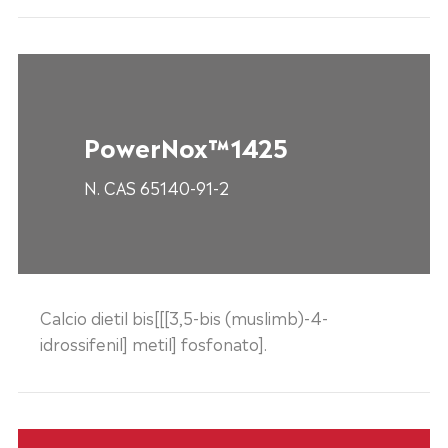
PowerNox™1425
N. CAS 65140-91-2
Calcio dietil bis[[[3,5-bis (muslimb)-4-
idrossifenil] metil] fosfonato].