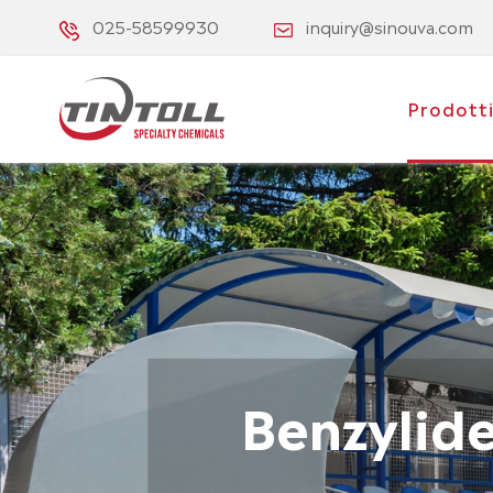
025-58599930
inquiry@sinouva.com
Prodott
Benzylid