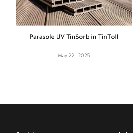
Parasole UV TinSorb in TinToll
May 22 , 2025