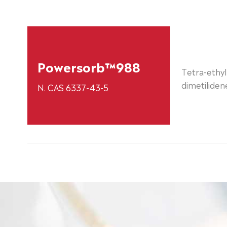
Powersorb™988
Tetra-ethyl-
dimetiliden
N. CAS 6337-43-5