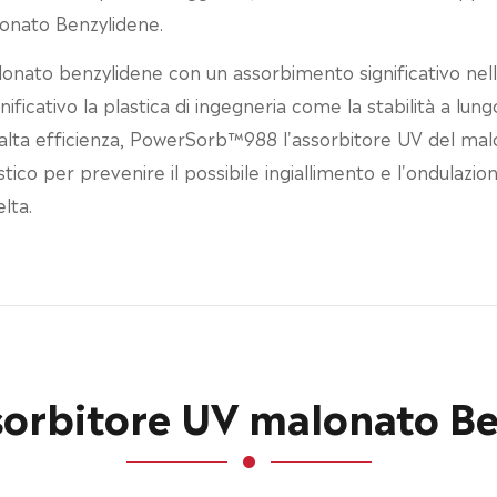
lonato Benzylidene.
nato benzylidene con un assorbimento significativo nel
ficativo la plastica di ingegneria come la stabilità a lung
 alta efficienza, PowerSorb™988 l'assorbitore UV del mal
estico per prevenire il possibile ingiallimento e l'ondula
lta.
ssorbitore UV malonato B