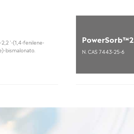
PowerSorb™2
2,2 '-(1,4-fenilene-
e)-bismalonato.
N. CAS 7443-25-6