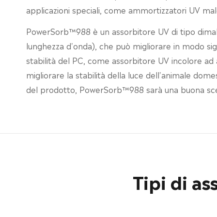
applicazioni speciali, come ammortizzatori UV ma
PowerSorb™988 è un assorbitore UV di tipo dimalo
lunghezza d'onda), che può migliorare in modo signi
stabilità del PC, come assorbitore UV incolore ad
migliorare la stabilità della luce dell'animale dom
del prodotto, PowerSorb™988 sarà una buona sce
Tipi di a