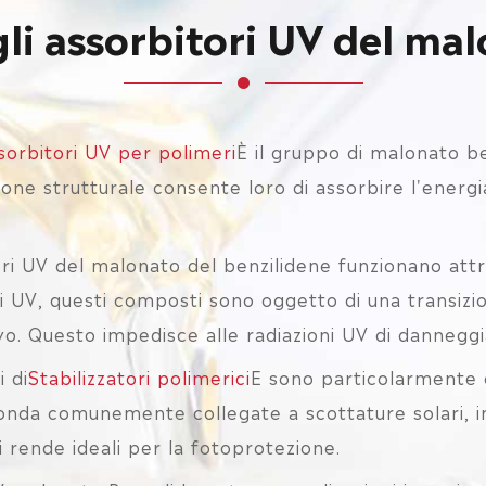
gli assorbitori UV del m
sorbitori UV per polimeri
È il gruppo di malonato b
one strutturale consente loro di assorbire l'energi
ori UV del malonato del benzilidene funzionano at
i UV, questi composti sono oggetto di una transizi
o. Questo impedisce alle radiazioni UV di danneggi
 di
Stabilizzatori polimerici
E sono particolarmente e
'onda comunemente collegate a scottature solari, i
i rende ideali per la fotoprotezione.