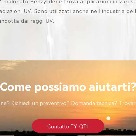
UV malonato Benzylidene trova applicazioni in vari se
adiazioni UV. Sono utilizzati anche nell'industria de
indotta dai raggi UV.
Come possiamo aiutarti
ne? Richiedi un preventivo? Domanda tecnica? Trovare
Contatto TY_QT1