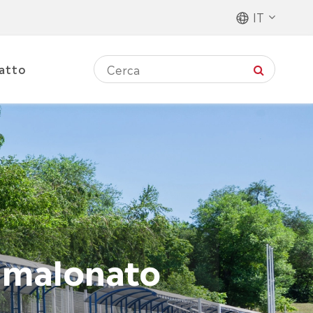
IT
atto
 malonato